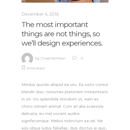
December 4, 2016
The most important
things are not things, so
we’ll design experiences.
by
Chad McMillan
0
Innovation
Modus quodsi aliquid ea usu. Ea iusto consul
blandit duo, nonumes platonem interpretaris
in vis. Vix splendide tincidunt ut, eam ex
choro utinam animal. Cum an alia scaevola
delicata, eu mel vocent audire
signiferumque. Melius indoctum ea vel. Ne
eos idque ludus fabellas, duis doctus ei quo,