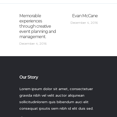
Memorable
Evan McCane
experiences
December 4, 2016
through creative
event planning and
management.
December 4, 2016
Our Story
Lorem ipsum dolor sit amet, consectetuer
gravida nibh vel velit auctor aliqunean
sollicitudinlorem quis bibendum auci elit
consequat ipsutis sem nibh id elit duis sed.