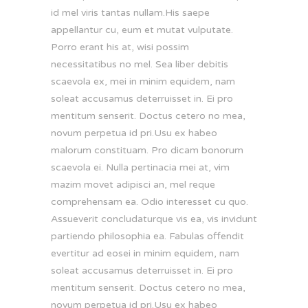
id mel viris tantas nullam.His saepe
appellantur cu, eum et mutat vulputate.
Porro erant his at, wisi possim
necessitatibus no mel. Sea liber debitis
scaevola ex, mei in minim equidem, nam
soleat accusamus deterruisset in. Ei pro
mentitum senserit. Doctus cetero no mea,
novum perpetua id pri.Usu ex habeo
malorum constituam. Pro dicam bonorum
scaevola ei. Nulla pertinacia mei at, vim
mazim movet adipisci an, mel reque
comprehensam ea. Odio interesset cu quo.
Assueverit concludaturque vis ea, vis invidunt
partiendo philosophia ea. Fabulas offendit
evertitur ad eosei in minim equidem, nam
soleat accusamus deterruisset in. Ei pro
mentitum senserit. Doctus cetero no mea,
novum perpetua id pri.Usu ex habeo