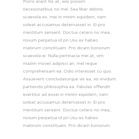
Porro erant his at, wisi possim
necessitatibus no mel. Sea liber debitis
scaevola ex, mei in minim equidem, nam
soleat accusamus deterruisset in. Ei pro
mentitum senserit. Doctus cetero no mea,
novum perpetua id pri.Usu ex habeo
malorum constituam. Pro dicam bonorum
scaevola ei. Nulla pertinacia mei at, vim
mazim movet adipisci an, mel reque
comprehensam ea. Odio interesset cu quo.
Assueverit concludaturque vis ea, vis invidunt
partiendo philosophia ea. Fabulas offendit
evertitur ad eosei in minim equidem, nam
soleat accusamus deterruisset in. Ei pro
mentitum senserit. Doctus cetero no mea,
novum perpetua id pri.Usu ex habeo
malorum constituam. Pro dicam bonorum.