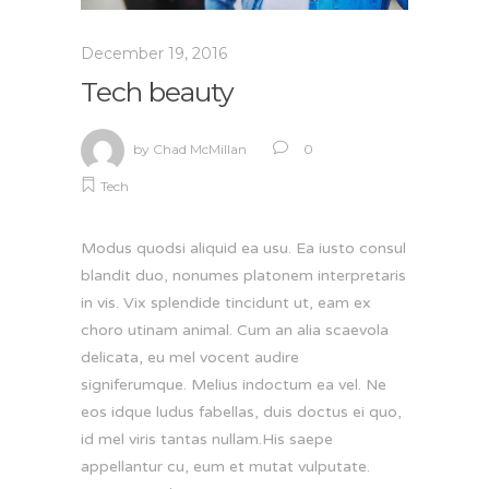
December 19, 2016
Tech beauty
by
Chad McMillan
0
Tech
Modus quodsi aliquid ea usu. Ea iusto consul
blandit duo, nonumes platonem interpretaris
in vis. Vix splendide tincidunt ut, eam ex
choro utinam animal. Cum an alia scaevola
delicata, eu mel vocent audire
signiferumque. Melius indoctum ea vel. Ne
eos idque ludus fabellas, duis doctus ei quo,
id mel viris tantas nullam.His saepe
appellantur cu, eum et mutat vulputate.