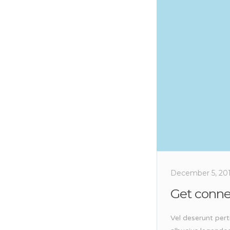
December 5, 20
Get conn
Vel deserunt pert