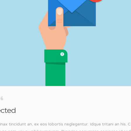
16
ected
inax tincidunt an, ex eos lobortis neglegentur. Idque tritani an his