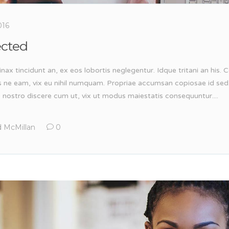
016
ected
inax tincidunt an, ex eos lobortis neglegentur. Idque tritani an his
s ne eam, vix eu nihil numquam. Propriae accumsan copiosae id sed
, nostro discere cum ut, vix ut modus maiestatis consequuntur....
 McMillan
0