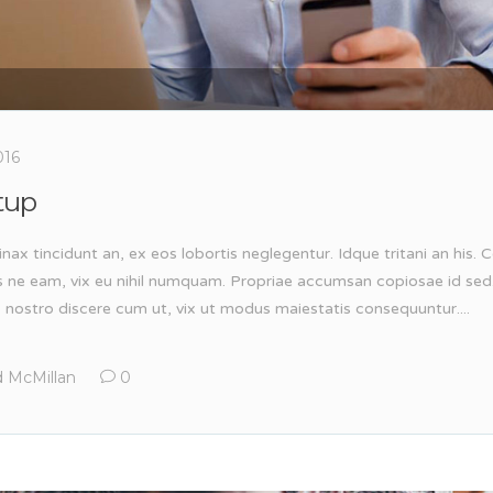
016
tup
inax tincidunt an, ex eos lobortis neglegentur. Idque tritani an his
s ne eam, vix eu nihil numquam. Propriae accumsan copiosae id sed
, nostro discere cum ut, vix ut modus maiestatis consequuntur....
 McMillan
0