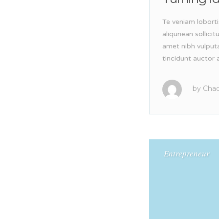
Te veniam loborti
aliqunean sollici
amet nibh vulput
tincidunt auctor a
by
Chad
Entrepreneur