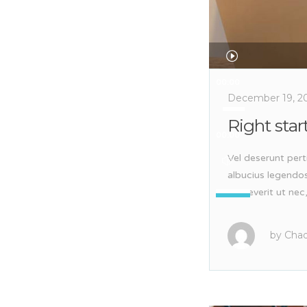
Audio
Player
00:00
December 19, 2
Right star
00:00
Vel deserunt pert
albucius legendo
Use
assueverit ut nec
Up/Down
Arrow
keys
by
Chad
to
increase
or
decrease