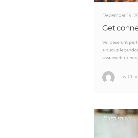
December 19, 2
Get conn
Vel deserunt pert
albucius legendo
assueverit ut nec
by
Chad
Entrepreneur