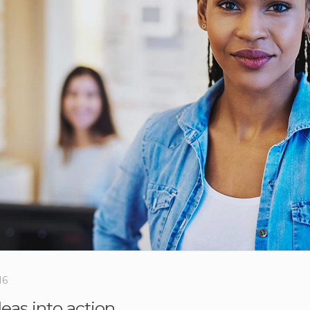
16
eas into action