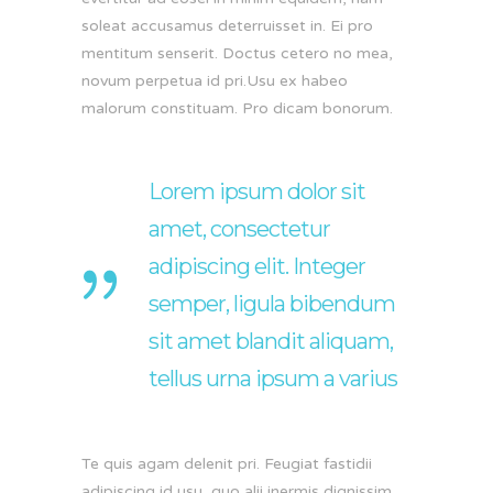
soleat accusamus deterruisset in. Ei pro
mentitum senserit. Doctus cetero no mea,
novum perpetua id pri.Usu ex habeo
malorum constituam. Pro dicam bonorum.
Lorem ipsum dolor sit
amet, consectetur
adipiscing elit. Integer
semper, ligula bibendum
sit amet blandit aliquam,
tellus urna ipsum a varius
Te quis agam delenit pri. Feugiat fastidii
adipiscing id usu, quo alii inermis dignissim