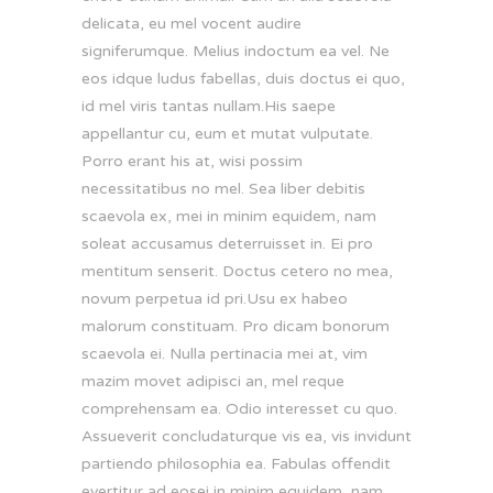
delicata, eu mel vocent audire
signiferumque. Melius indoctum ea vel. Ne
eos idque ludus fabellas, duis doctus ei quo,
id mel viris tantas nullam.His saepe
appellantur cu, eum et mutat vulputate.
Porro erant his at, wisi possim
necessitatibus no mel. Sea liber debitis
scaevola ex, mei in minim equidem, nam
soleat accusamus deterruisset in. Ei pro
mentitum senserit. Doctus cetero no mea,
novum perpetua id pri.Usu ex habeo
malorum constituam. Pro dicam bonorum
scaevola ei. Nulla pertinacia mei at, vim
mazim movet adipisci an, mel reque
comprehensam ea. Odio interesset cu quo.
Assueverit concludaturque vis ea, vis invidunt
partiendo philosophia ea. Fabulas offendit
evertitur ad eosei in minim equidem, nam