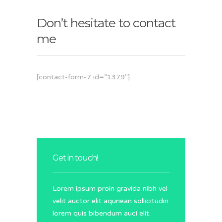
Don’t hesitate to contact
me
[contact-form-7 id=”1379″]
Get in touch!
Lorem ipsum proin gravida nibh vel
velit auctor elit aqunean sollicitudin
lorem quis bibendum auci elit.