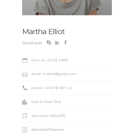
Martha Elliot
Developer
born on: 25.03.1989.
email: m.elliot@gmail.com
phone: +16578 987 10
lives in: New York
education: MSc(ITE)
download Resume